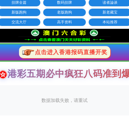
挂牌全篇
数码挂牌
读者論谈
新版跑狗
老版跑狗
新老藏宝
交流大厅
高手资料
本站推荐
点击进入香港报码直播开奖
港彩五期必中疯狂八码准到
数据加载失败，请重试