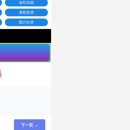
金旺信箱
港彩投资
图片欣赏
爆
下一页 →