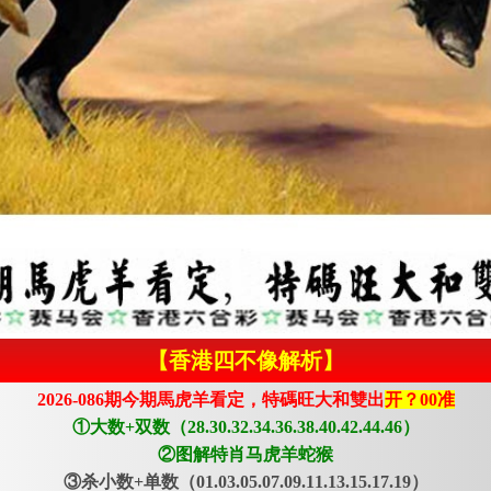
【香港四不像解析】
2026-086期今期馬虎羊看定，特碼旺大和雙出
开？00准
①大数+双数（28.30.32.34.36.38.40.42.44.46）
②图解特肖马虎羊蛇猴
③杀小数+单数（01.03.05.07.09.11.13.15.17.19）