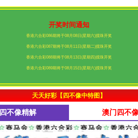
开奖时间通知
香港六合彩086期将于08月08日(星期六)搅珠开奖
香港六合彩087期将于08月11日(星期二)搅珠开奖
香港六合彩088期将于08月13日(星期四)搅珠开奖
香港六合彩089期将于08月15日(星期六)搅珠开奖
天天好彩【四不像中特图】
四不像精解
澳门四不